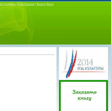
ой профиль
Регистрация
|
Выход
Вход