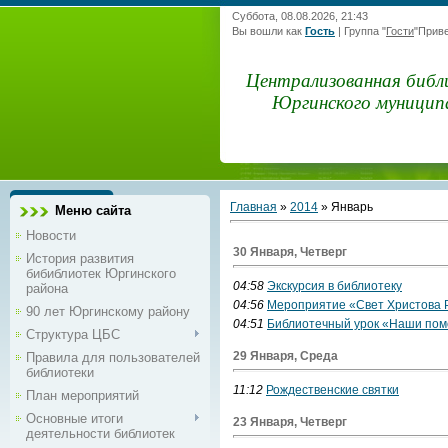
Суббота, 08.08.2026, 21:43
Вы вошли как
Гость
|
Группа
"
Гости
"
Приве
Централизованная библ
Юргинского муницип
Главная
»
2014
»
Январь
Меню сайта
Новости
30 Января, Четверг
История развития
бибиблиотек Юргинского
04:58
Экскурсия в библиотеку
района
04:56
Мероприятие «Свет Христова 
90 лет Юргинскому району
04:51
Библиотечный урок «Наши помо
Структура ЦБС
29 Января, Среда
Правила для пользователей
библиотеки
11:12
Рождественские святки
План мероприятий
Основные итоги
23 Января, Четверг
деятельности библиотек