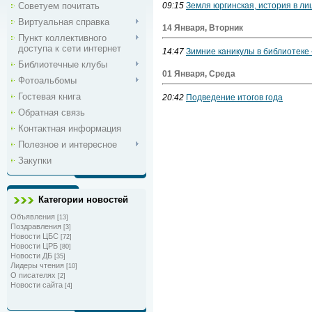
Советуем почитать
09:15
Земля юргинская, история в ли
Виртуальная справка
14 Января, Вторник
Пункт коллективного
доступа к сети интернет
14:47
Зимние каникулы в библиотеке 
Библиотечные клубы
01 Января, Среда
Фотоальбомы
Гостевая книга
20:42
Подведение итогов года
Обратная связь
Контактная информация
Полезное и интересное
Закупки
Категории новостей
Объявления
[13]
Поздравления
[3]
Новости ЦБС
[72]
Новости ЦРБ
[80]
Новости ДБ
[35]
Лидеры чтения
[10]
О писателях
[2]
Новости сайта
[4]