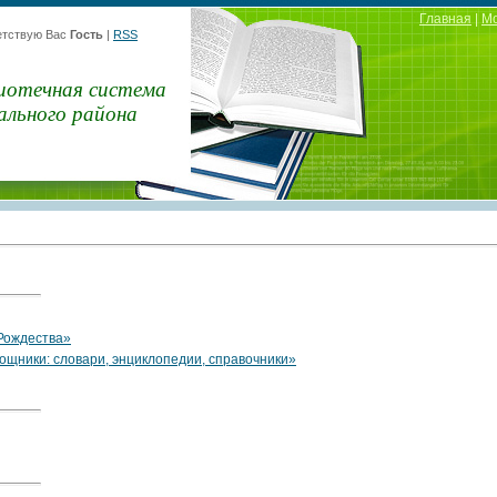
Главная
|
М
тствую Вас
Гость
|
RSS
иотечная система
ального района
Рождества»
щники: словари, энциклопедии, справочники»