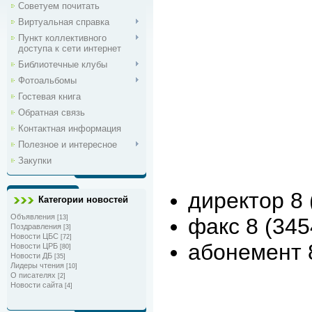
Советуем почитать
Виртуальная справка
Пункт коллективного
доступа к сети интернет
Библиотечные клубы
Фотоальбомы
Гостевая книга
Обратная связь
Контактная информация
Полезное и интересное
Закупки
директор 8 
Категории новостей
Объявления
[13]
факс 8 (345
Поздравления
[3]
Новости ЦБС
[72]
абонемент 8
Новости ЦРБ
[80]
Новости ДБ
[35]
Лидеры чтения
[10]
О писателях
[2]
Новости сайта
[4]