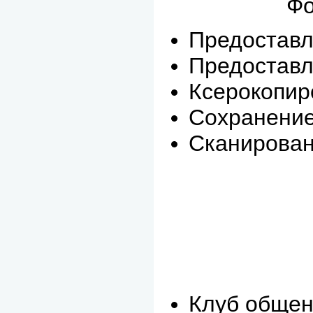
Фонды През
Предоставл
Предоставл
Ксерокопир
Сохранение
Сканирова
Клуб общен