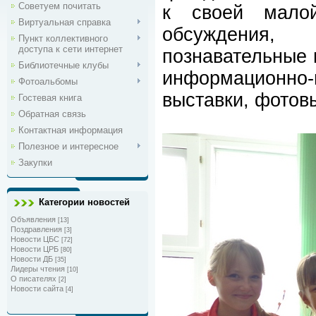
Советуем почитать
к своей малой
Виртуальная справка
обсуждения, 
Пункт коллективного
доступа к сети интернет
познавательные и
Библиотечные клубы
информаци
онно
Фотоальбомы
выставки, фотов
Гостевая книга
Обратная связь
Контактная информация
Полезное и интересное
Закупки
Категории новостей
Объявления
[13]
Поздравления
[3]
Новости ЦБС
[72]
Новости ЦРБ
[80]
Новости ДБ
[35]
Лидеры чтения
[10]
О писателях
[2]
Новости сайта
[4]