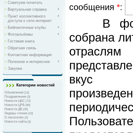
Советуем почитать
сообщения
*
:
Виртуальная справка
Пункт коллективного
В фон
доступа к сети интернет
Библиотечные клубы
собрана ли
Фотоальбомы
Гостевая книга
отрасл
Обратная связь
Контактная информация
представ
Полезное и интересное
Закупки
вкус ху
Категории новостей
произвед
Объявления
[13]
Поздравления
[3]
Новости ЦБС
[72]
периодич
Новости ЦРБ
[80]
Новости ДБ
[35]
Лидеры чтения
[10]
Пользоват
О писателях
[2]
Новости сайта
[4]