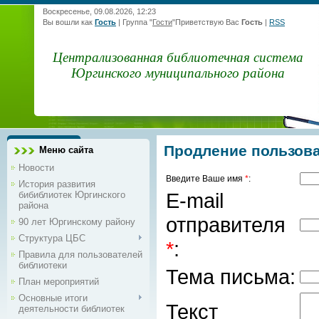
Воскресенье, 09.08.2026, 12:23
Вы вошли как
Гость
|
Группа
"
Гости
"
Приветствую Вас
Гость
|
RSS
Централизованная библиотечная система
Юргинского муниципального района
Продление пользов
Меню сайта
Новости
Введите Ваше имя
*
:
История развития
E-mail
бибиблиотек Юргинского
района
отправителя
90 лет Юргинскому району
Структура ЦБС
*
:
Правила для пользователей
библиотеки
Тема письма:
План мероприятий
Основные итоги
Текст
деятельности библиотек