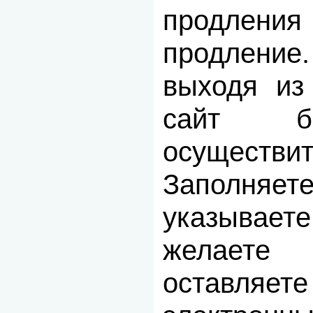
продления
продление
выходя из
сайт б
осуществ
Заполняет
указывает
желаете
оставл