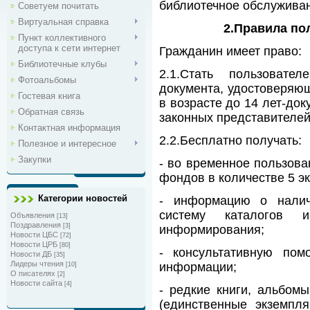
библиотечное обслужива
Советуем почитать
Виртуальная справка
2.Правила по
Пункт коллективного
доступа к сети интернет
Гражданин имеет право:
Библиотечные клубы
2.1.Стать пользовате
Фотоальбомы
документа, удостоверяющ
Гостевая книга
в возрасте до 14 лет-до
Обратная связь
законных представителей
Контактная информация
2.2.Бесплатно получать:
Полезное и интересное
Закупки
- во временное пользова
фондов в количестве 5 эк
Категории новостей
- информацию о налич
систему каталогов 
Объявления
[13]
Поздравления
[3]
информирования;
Новости ЦБС
[72]
Новости ЦРБ
[80]
- консультативную по
Новости ДБ
[35]
Лидеры чтения
информации;
[10]
О писателях
[2]
Новости сайта
[4]
- редкие книги, альбомы
(единственные экземпл