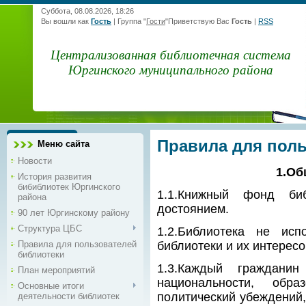
Суббота, 08.08.2026, 18:26
Вы вошли как
Гость
|
Группа
"
Гости
"
Приветствую Вас
Гость
|
RSS
Централизованная библиотечная система
Юргинского муниципального района
Правила для поль
Меню сайта
Новости
1.Об
История развития
бибиблиотек Юргинского
1.1.Книжный фонд би
района
достоянием.
90 лет Юргинскому району
Структура ЦБС
1.2.Библиотека не исп
Правила для пользователей
библиотеки и их интересо
библиотеки
1.3.Каждый гражданин
План мероприятий
национальности, обра
Основные итоги
политический убеждений,
деятельности библиотек