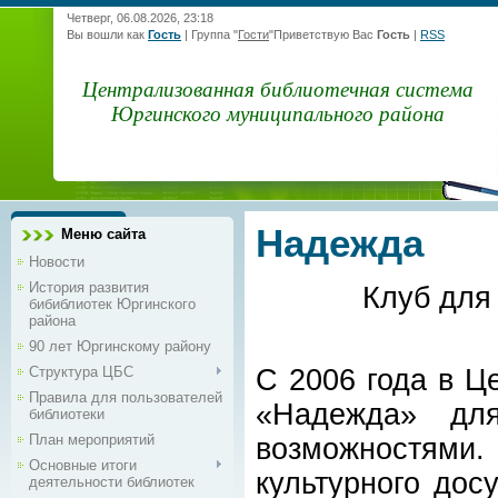
Четверг, 06.08.2026, 23:18
Вы вошли как
Гость
|
Группа
"
Гости
"
Приветствую Вас
Гость
|
RSS
Централизованная библиотечная система
Юргинского муниципального района
Надежда
Меню сайта
Новости
История развития
Клуб для
бибиблиотек Юргинского
района
90 лет Юргинскому району
Структура ЦБС
С 2006 года в Ц
Правила для пользователей
«Надежда» дл
библиотеки
План мероприятий
возможностями
Основные итоги
культурного дос
деятельности библиотек