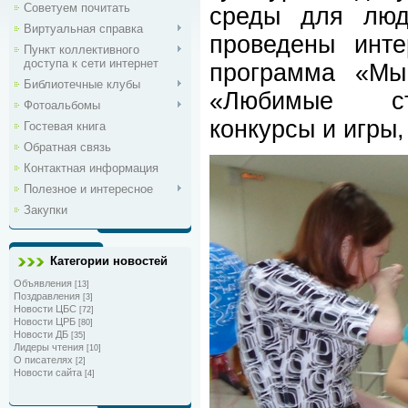
Советуем почитать
среды для люд
Виртуальная справка
проведены инте
Пункт коллективного
доступа к сети интернет
программа «Мы
Библиотечные клубы
«Любимые стих
Фотоальбомы
конкурсы и игры,
Гостевая книга
Обратная связь
Контактная информация
Полезное и интересное
Закупки
Категории новостей
Объявления
[13]
Поздравления
[3]
Новости ЦБС
[72]
Новости ЦРБ
[80]
Новости ДБ
[35]
Лидеры чтения
[10]
О писателях
[2]
Новости сайта
[4]