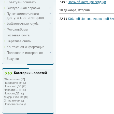
Советуем почитать
13:11
Поэзией живущие сердца!
Виртуальная справка
10 Декабря, Вторник
Пункт коллективного
доступа к сети интернет
12:14
Юбилей Централизованной би
Библиотечные клубы
Фотоальбомы
Гостевая книга
Обратная связь
Контактная информация
Полезное и интересное
Закупки
Категории новостей
Объявления
[13]
Поздравления
[3]
Новости ЦБС
[72]
Новости ЦРБ
[80]
Новости ДБ
[35]
Лидеры чтения
[10]
О писателях
[2]
Новости сайта
[4]