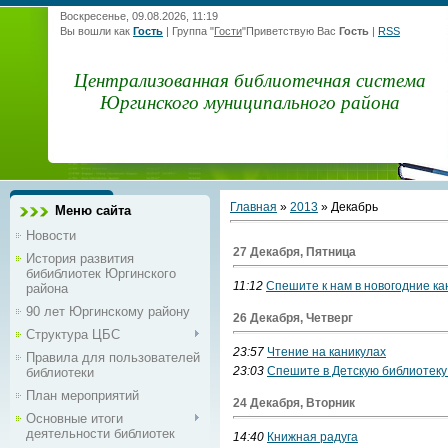
Воскресенье, 09.08.2026, 11:19
Вы вошли как
Гость
|
Группа
"
Гости
"
Приветствую Вас
Гость
|
RSS
Централизованная библиотечная система
Юргинского муниципального района
Главная
»
2013
»
Декабрь
Меню сайта
Новости
27 Декабря, Пятница
История развития
бибиблиотек Юргинского
11:12
Спешите к нам в новогодние кан
района
90 лет Юргинскому району
26 Декабря, Четверг
Структура ЦБС
23:57
Чтение на каникулах
Правила для пользователей
23:03
Спешите в Детскую библиотеку!
библиотеки
План мероприятий
24 Декабря, Вторник
Основные итоги
деятельности библиотек
14:40
Книжная радуга